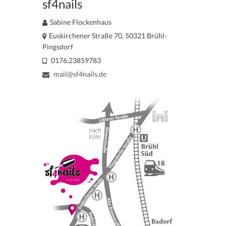
sf4nails
Sabine Flockenhaus
Euskirchener Straße 70, 50321 Brühl-
Pingsdorf
0176.23859783
mail@sf4nails.de