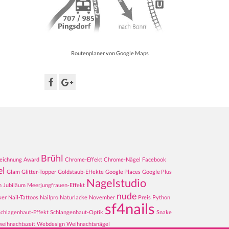
Routenplaner von Google Maps
Brühl
eichnung
Award
Chrome-Effekt
Chrome-Nägel
Facebook
el
Glam
Glitter-Topper
Goldstaub-Effekte
Google Places
Google Plus
Nagelstudio
n
Jubiläum
Meerjungfrauen-Effekt
nude
ker
Nail-Tattoos
Nailpro
Naturlacke
November
Preis
Python
sf4nails
Schlagenhaut-Effekt
Schlangenhaut-Optik
Snake
weihnachtszeit
Webdesign
Weihnachtsnägel