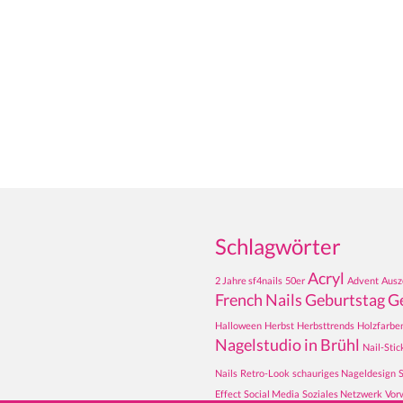
Schlagwörter
Acryl
2 Jahre sf4nails
50er
Advent
Ausz
French Nails
Geburtstag
G
Halloween
Herbst
Herbsttrends
Holzfarbe
Nagelstudio in Brühl
Nail-Stic
Nails
Retro-Look
schauriges Nageldesign
Effect
Social Media
Soziales Netzwerk
Vor