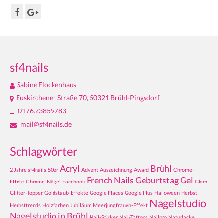
sf4nails
Sabine Flockenhaus
Euskirchener Straße 70, 50321 Brühl-Pingsdorf
0176.23859783
mail@sf4nails.de
Schlagwörter
Acryl
Brühl
2 Jahre sf4nails
50er
Advent
Auszeichnung
Award
Chrome-
French Nails
Geburtstag
Gel
Effekt
Chrome-Nägel
Facebook
Glam
Glitter-Topper
Goldstaub-Effekte
Google Places
Google Plus
Halloween
Herbst
Nagelstudio
Herbsttrends
Holzfarben
Jubiläum
Meerjungfrauen-Effekt
Nagelstudio in Brühl
Nail-Sticker
Nail-Tattoos
Nailpro
Naturlacke