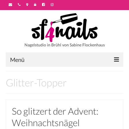
Nagelstudio in Brühl von Sabine Flockenhaus
Menü
Startseite
Glitter-Topper
Über sf4nails
Galerie
So glitzert der Advent:
Motivstyles
Weihnachtsnägel
Colorstyles