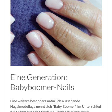
French
Black & White
XXL-Styles
Produkt-Test
vorher | nachher
Preise
Impressum
Eine Generation:
Babyboomer-Nails
Eine weitere besonders natürlich aussehende
Nagelmodellage nennt sich “Baby Boomer”. Im Unterschied
zur Französischen Maniküre werden hier mit einem