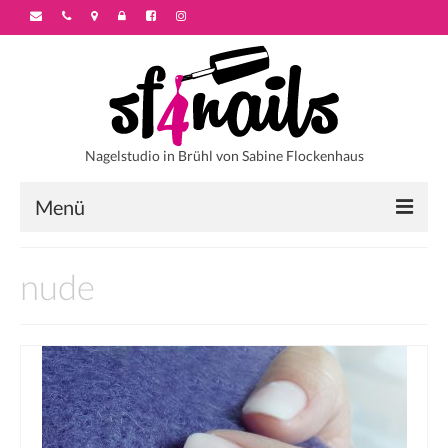
Nagelstudio in Brühl von Sabine Flockenhaus
Menü
Startseite
nude
Über sf4nails
Galerie
Motivstyles
Colorstyles