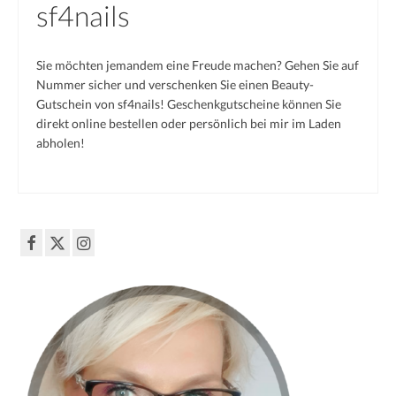
sf4nails
French
Black & White
Sie möchten jemandem eine Freude machen? Gehen Sie auf
Nummer sicher und verschenken Sie einen Beauty-
XXL-Styles
Gutschein von sf4nails! Geschenkgutscheine können Sie
direkt online bestellen oder persönlich bei mir im Laden
Produkt-Test
abholen!
vorher | nachher
Preise
Impressum