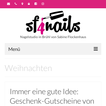
Nagelstudio in Brühl von Sabine Flockenhaus
Menü
Startseite
Weihnachten
Über sf4nails
Galerie
Immer eine gute Idee:
Motivstyles
Geschenk-Gutscheine von
Colorstyles