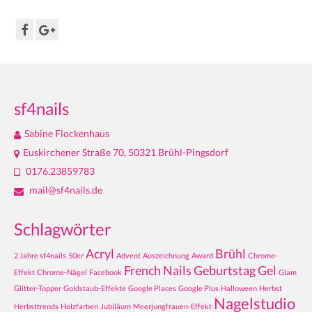
sf4nails
Sabine Flockenhaus
Euskirchener Straße 70, 50321 Brühl-Pingsdorf
0176.23859783
mail@sf4nails.de
Schlagwörter
Acryl
Brühl
2 Jahre sf4nails
50er
Advent
Auszeichnung
Award
Chrome-
French Nails
Geburtstag
Gel
Effekt
Chrome-Nägel
Facebook
Glam
Glitter-Topper
Goldstaub-Effekte
Google Places
Google Plus
Halloween
Herbst
Nagelstudio
Herbsttrends
Holzfarben
Jubiläum
Meerjungfrauen-Effekt