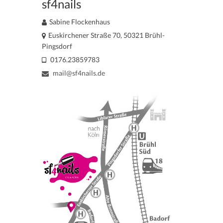
sf4nails
Sabine Flockenhaus
Euskirchener Straße 70, 50321 Brühl-
Pingsdorf
0176.23859783
mail@sf4nails.de