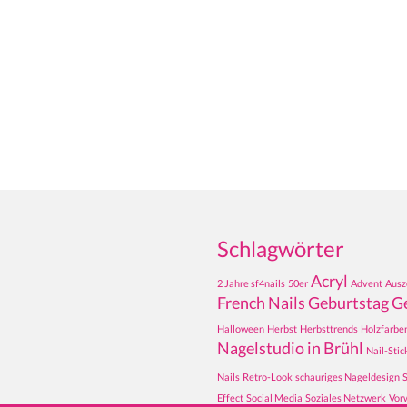
Schlagwörter
Acryl
2 Jahre sf4nails
50er
Advent
Ausz
French Nails
Geburtstag
G
Halloween
Herbst
Herbsttrends
Holzfarbe
Nagelstudio in Brühl
Nail-Stic
Nails
Retro-Look
schauriges Nageldesign
Effect
Social Media
Soziales Netzwerk
Vor