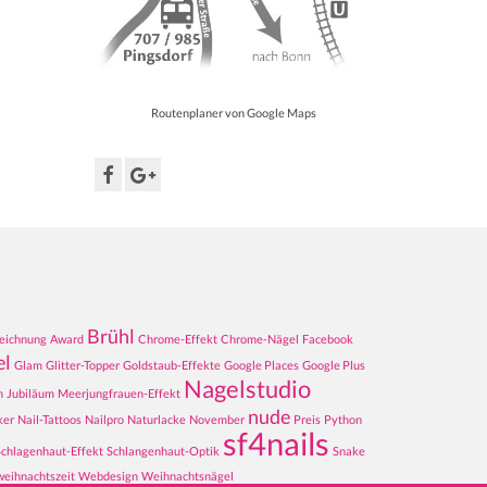
Routenplaner von Google Maps
Brühl
eichnung
Award
Chrome-Effekt
Chrome-Nägel
Facebook
el
Glam
Glitter-Topper
Goldstaub-Effekte
Google Places
Google Plus
Nagelstudio
n
Jubiläum
Meerjungfrauen-Effekt
nude
ker
Nail-Tattoos
Nailpro
Naturlacke
November
Preis
Python
sf4nails
Schlagenhaut-Effekt
Schlangenhaut-Optik
Snake
weihnachtszeit
Webdesign
Weihnachtsnägel