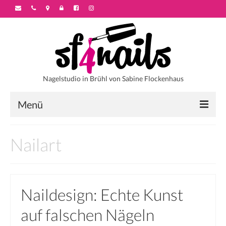
Nagelstudio in Brühl von Sabine Flockenhaus
Menü
Startseite
Nailart
Über sf4nails
Galerie
Naildesign: Echte Kunst
Motivstyles
auf falschen Nägeln
Colorstyles