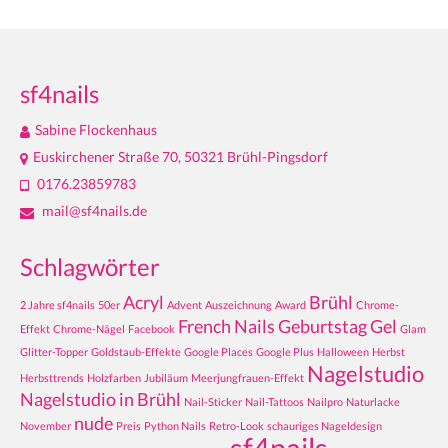
sf4nails
Sabine Flockenhaus
Euskirchener Straße 70, 50321 Brühl-Pingsdorf
0176.23859783
mail@sf4nails.de
Schlagwörter
Acryl
Brühl
2 Jahre sf4nails
50er
Advent
Auszeichnung
Award
Chrome-
French Nails
Geburtstag
Gel
Effekt
Chrome-Nägel
Facebook
Glam
Glitter-Topper
Goldstaub-Effekte
Google Places
Google Plus
Halloween
Herbst
Nagelstudio
Herbsttrends
Holzfarben
Jubiläum
Meerjungfrauen-Effekt
Nagelstudio in Brühl
Nail-Sticker
Nail-Tattoos
Nailpro
Naturlacke
nude
November
Preis
Python Nails
Retro-Look
schauriges Nageldesign
sf4nails