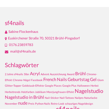
sf4nails
Sabine Flockenhaus
Euskirchener Straße 70, 50321 Brühl-Pingsdorf
0176.23859783
mail@sf4nails.de
Schlagwörter
Acryl
Brühl
2 Jahre sf4nails
50er
Advent
Auszeichnung
Award
Chrome-
French Nails
Geburtstag
Gel
Effekt
Chrome-Nägel
Facebook
Glam
Glitter-Topper
Goldstaub-Effekte
Google Places
Google Plus
Halloween
Herbst
Nagelstudio
Herbsttrends
Holzfarben
Jubiläum
Meerjungfrauen-Effekt
Nagelstudio in Brühl
Nail-Sticker
Nail-Tattoos
Nailpro
Naturlacke
nude
November
Preis
Python Nails
Retro-Look
schauriges Nageldesign
sf4nails