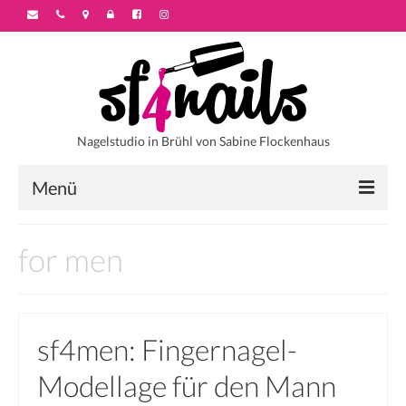
Nagelstudio in Brühl von Sabine Flockenhaus
Menü
Startseite
for men
Über sf4nails
Galerie
sf4men: Fingernagel-
Motivstyles
Modellage für den Mann
Colorstyles