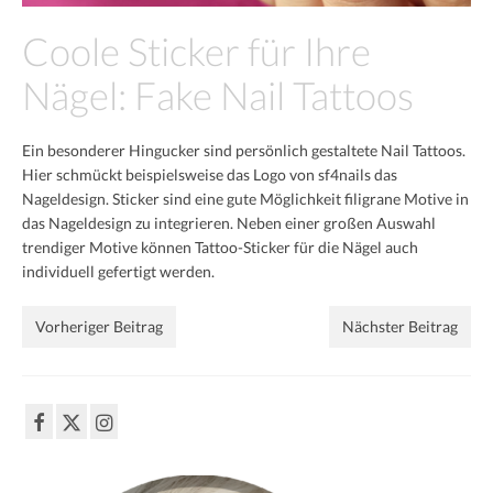
French
Coole Sticker für Ihre
Black & White
Nägel: Fake Nail Tattoos
XXL-Styles
Ein besonderer Hingucker sind persönlich gestaltete Nail Tattoos.
Produkt-Test
Hier schmückt beispielsweise das Logo von sf4nails das
Nageldesign. Sticker sind eine gute Möglichkeit filigrane Motive in
vorher | nachher
das Nageldesign zu integrieren. Neben einer großen Auswahl
Preise
trendiger Motive können Tattoo-Sticker für die Nägel auch
individuell gefertigt werden.
Impressum
Vorheriger Beitrag
Nächster Beitrag