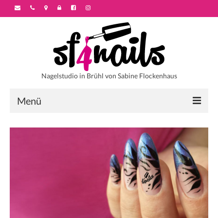
Nagelstudio in Brühl von Sabine Flockenhaus
Menü
Startseite
Über sf4nails
Galerie
Motivstyles
Colorstyles