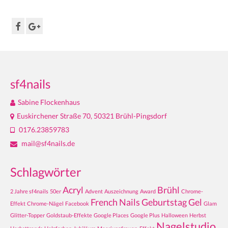
sf4nails
Sabine Flockenhaus
Euskirchener Straße 70, 50321 Brühl-Pingsdorf
0176.23859783
mail@sf4nails.de
Schlagwörter
Acryl
Brühl
2 Jahre sf4nails
50er
Advent
Auszeichnung
Award
Chrome-
French Nails
Geburtstag
Gel
Effekt
Chrome-Nägel
Facebook
Glam
Glitter-Topper
Goldstaub-Effekte
Google Places
Google Plus
Halloween
Herbst
Nagelstudio