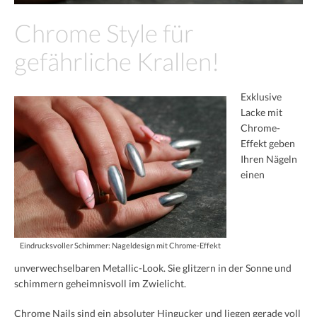
French
Chrome Style für
Black & White
gefährliche Krallen!
XXL-Styles
Exklusive
Produkt-Test
Lacke mit
Chrome-
vorher | nachher
Effekt geben
Preise
Ihren Nägeln
einen
Impressum
Eindrucksvoller Schimmer: Nageldesign mit Chrome-Effekt
unverwechselbaren Metallic-Look. Sie glitzern in der Sonne und
schimmern geheimnisvoll im Zwielicht.
Chrome Nails sind ein absoluter Hingucker und liegen gerade voll