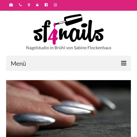
Nagelstudio in Brühl von Sabine Flockenhaus
Menü
Startseite
Über sf4nails
Galerie
Motivstyles
Colorstyles